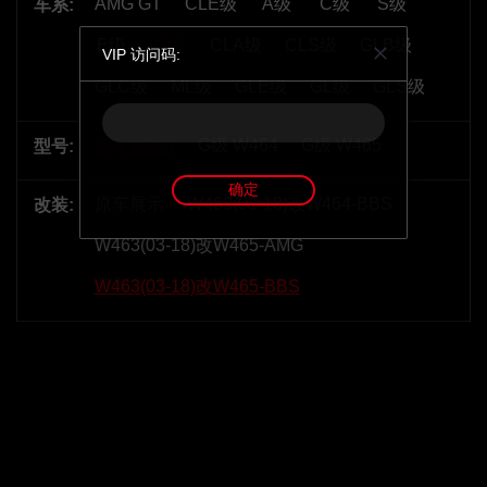
AMG GT
CLE级
A级
C级
S级
车系:
E级
G级
CLA级
CLS级
GLB级
VIP 访问码:
GLC级
ML级
GLE级
GL级
GLS级
G级 W463
G级 W464
G级 W465
型号:
确定
原车展示
W463(03-18)改W464-BBS
改装:
W463(03-18)改W465-AMG
W463(03-18)改W465-BBS